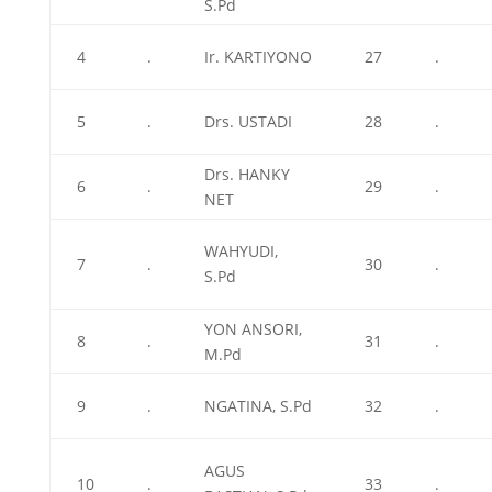
S.Pd
4
.
Ir. KARTIYONO
27
.
5
.
Drs. USTADI
28
.
Drs. HANKY
6
.
29
.
NET
WAHYUDI,
7
.
30
.
S.Pd
YON ANSORI,
8
.
31
.
M.Pd
9
.
NGATINA, S.Pd
32
.
AGUS
10
.
33
.