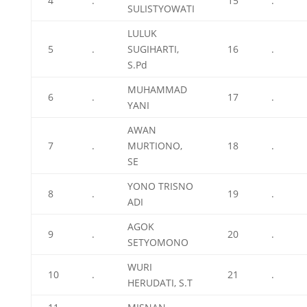
4
.
15
.
SULISTYOWATI
LULUK
5
.
SUGIHARTI,
16
.
S.Pd
MUHAMMAD
6
.
17
.
YANI
AWAN
7
.
MURTIONO,
18
.
SE
YONO TRISNO
8
.
19
.
ADI
AGOK
9
.
20
.
SETYOMONO
WURI
10
.
21
.
HERUDATI, S.T