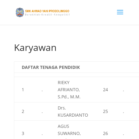
Karyawan
DAFTAR TENAGA PENDIDIK
RIEKY
1
.
AFRIANTO,
24
.
S.Pd., M.M.
Drs.
2
.
25
.
KUSARDIANTO
AGUS
3
.
SUWARNO,
26
.