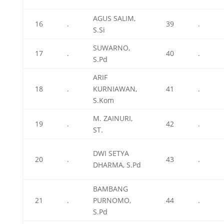
AGUS SALIM,
16
.
39
.
S.Si
SUWARNO,
17
.
40
.
S.Pd
ARIF
18
.
KURNIAWAN,
41
.
S.Kom
M. ZAINURI,
19
.
42
.
ST.
DWI SETYA
20
.
43
.
DHARMA, S.Pd
BAMBANG
21
.
PURNOMO,
44
.
S.Pd