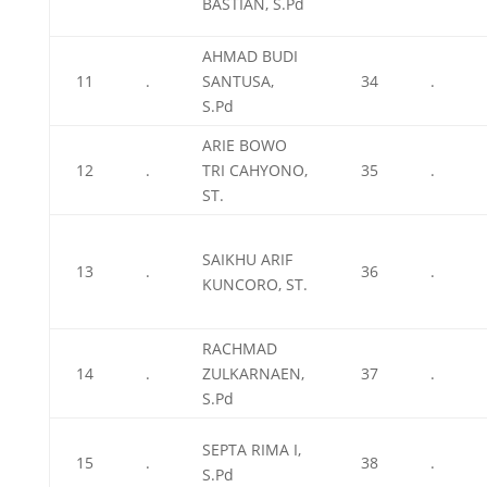
BASTIAN, S.Pd
AHMAD BUDI
11
.
SANTUSA,
34
.
S.Pd
ARIE BOWO
12
.
TRI CAHYONO,
35
.
ST.
SAIKHU ARIF
13
.
36
.
KUNCORO, ST.
RACHMAD
14
.
ZULKARNAEN,
37
.
S.Pd
SEPTA RIMA I,
15
.
38
.
S.Pd