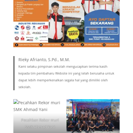
Rieky Afrianto, S.Pd., M.M.
Kami selaku pimpinan sekolah mengucapkan terima kasih
kepada tim pembaharu Website ini yang telah berusaha untuk
dapat lebih memperkenalkan segala hal yang dimiliki oleh
sekolah.
Pecahkan Rekor muri
SMK Ahmad Yani