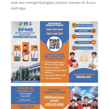
baik dan mengembangkan potensi mereka di dunia
olahraga.