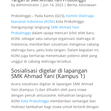
by
Administrator
|
Jun 14, 2023
|
Berita
,
Kesiswaan
Probolinggo – Pada Kamis (02/3),
Komite Olahraga
Nasional Indonesia (KONI)
Kota Probolinggo
mengunjungi langsung
SMK Ahmad Yani
Probolinggo
dalam upaya mencari bibit atlet baru.
KONI, sebagai satu-satunya organisasi olahraga di
Indonesia, memberikan sosialisasi mengenai cabang
olahraga baru, yaitu bola tangan. Dalam kegiatan ini,
KONI juga berharap menemukan potensi atlet yang
unggul di cabang olahraga tersebut.
Sosialisasi digelar di lapangan
SMK Ahmad Yani (Kampus 1)
Acara sosialisasi digelar di lapangan SMK Ahmad
Yani (Kampus 1) dan dihadiri oleh para siswa
dengan penuh antusiasme. Kehadiran langsung
KONI
Kota Probolinggo
memberikan semangat dan
motivasi tambahan bagi siswa untuk tertarik dengan