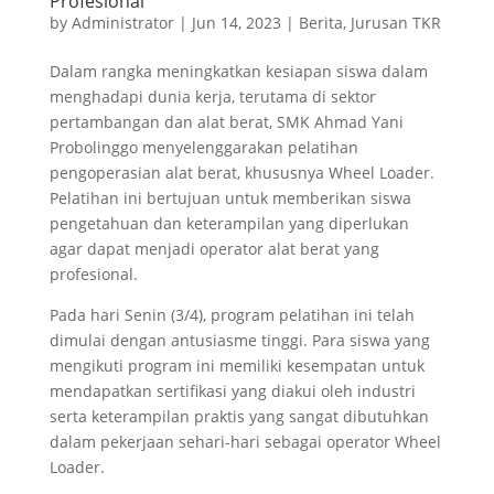
Profesional
by
Administrator
|
Jun 14, 2023
|
Berita
,
Jurusan TKR
Dalam rangka meningkatkan kesiapan siswa dalam
menghadapi dunia kerja, terutama di sektor
pertambangan dan alat berat, SMK Ahmad Yani
Probolinggo menyelenggarakan pelatihan
pengoperasian alat berat, khususnya Wheel Loader.
Pelatihan ini bertujuan untuk memberikan siswa
pengetahuan dan keterampilan yang diperlukan
agar dapat menjadi operator alat berat yang
profesional.
Pada hari Senin (3/4), program pelatihan ini telah
dimulai dengan antusiasme tinggi. Para siswa yang
mengikuti program ini memiliki kesempatan untuk
mendapatkan sertifikasi yang diakui oleh industri
serta keterampilan praktis yang sangat dibutuhkan
dalam pekerjaan sehari-hari sebagai operator Wheel
Loader.