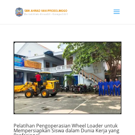
Pelatihan Pengoperasian Wheel Loader untuk
Mempersiapkan Siswa dalam Dunia Kerja yang