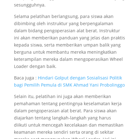
sesungguhnya.
Selama pelatihan berlangsung, para siswa akan
dibimbing oleh instruktur yang berpengalaman
dalam bidang pengoperasian alat berat. Instruktur
ini akan memberikan panduan yang jelas dan praktis
kepada siswa, serta memberikan umpan balik yang
berguna untuk membantu mereka meningkatkan
keterampilan mereka dalam mengoperasikan Wheel
Loader dengan baik.
Baca juga :
Hindari Golput dengan Sosialisasi Politik
bagi Pemilih Pemula di SMK Ahmad Yani Probolinggo
Selain itu, pelatihan ini juga akan memberikan
pemahaman tentang pentingnya keselamatan kerja
dalam pengoperasian alat berat. Para siswa akan
diajarkan tentang langkah-langkah yang harus
diikuti untuk mencegah kecelakaan dan memastikan
keamanan mereka sendiri serta orang di sekitar