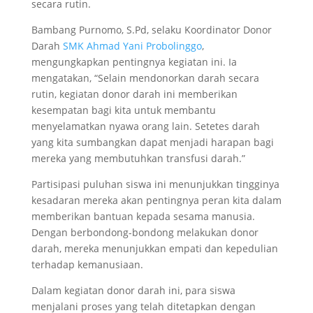
secara rutin.
Bambang Purnomo, S.Pd, selaku Koordinator Donor
Darah
SMK Ahmad Yani Probolinggo
,
mengungkapkan pentingnya kegiatan ini. Ia
mengatakan, “Selain mendonorkan darah secara
rutin, kegiatan donor darah ini memberikan
kesempatan bagi kita untuk membantu
menyelamatkan nyawa orang lain. Setetes darah
yang kita sumbangkan dapat menjadi harapan bagi
mereka yang membutuhkan transfusi darah.”
Partisipasi puluhan siswa ini menunjukkan tingginya
kesadaran mereka akan pentingnya peran kita dalam
memberikan bantuan kepada sesama manusia.
Dengan berbondong-bondong melakukan donor
darah, mereka menunjukkan empati dan kepedulian
terhadap kemanusiaan.
Dalam kegiatan donor darah ini, para siswa
menjalani proses yang telah ditetapkan dengan