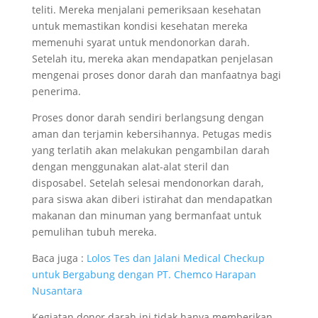
teliti. Mereka menjalani pemeriksaan kesehatan
untuk memastikan kondisi kesehatan mereka
memenuhi syarat untuk mendonorkan darah.
Setelah itu, mereka akan mendapatkan penjelasan
mengenai proses donor darah dan manfaatnya bagi
penerima.
Proses donor darah sendiri berlangsung dengan
aman dan terjamin kebersihannya. Petugas medis
yang terlatih akan melakukan pengambilan darah
dengan menggunakan alat-alat steril dan
disposabel. Setelah selesai mendonorkan darah,
para siswa akan diberi istirahat dan mendapatkan
makanan dan minuman yang bermanfaat untuk
pemulihan tubuh mereka.
Baca juga :
Lolos Tes dan Jalani Medical Checkup
untuk Bergabung dengan PT. Chemco Harapan
Nusantara
Kegiatan donor darah ini tidak hanya memberikan