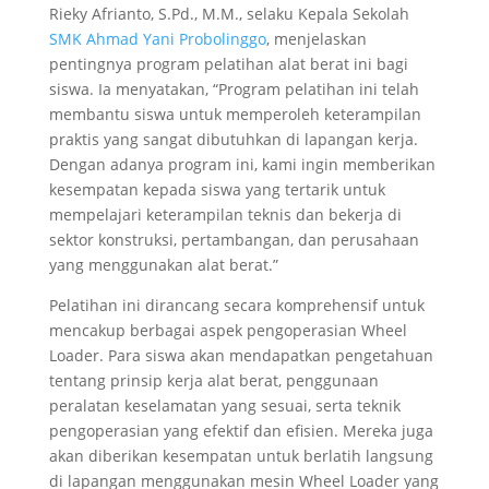
Rieky Afrianto, S.Pd., M.M., selaku Kepala Sekolah
SMK Ahmad Yani Probolinggo
, menjelaskan
pentingnya program pelatihan alat berat ini bagi
siswa. Ia menyatakan, “Program pelatihan ini telah
membantu siswa untuk memperoleh keterampilan
praktis yang sangat dibutuhkan di lapangan kerja.
Dengan adanya program ini, kami ingin memberikan
kesempatan kepada siswa yang tertarik untuk
mempelajari keterampilan teknis dan bekerja di
sektor konstruksi, pertambangan, dan perusahaan
yang menggunakan alat berat.”
Pelatihan ini dirancang secara komprehensif untuk
mencakup berbagai aspek pengoperasian Wheel
Loader. Para siswa akan mendapatkan pengetahuan
tentang prinsip kerja alat berat, penggunaan
peralatan keselamatan yang sesuai, serta teknik
pengoperasian yang efektif dan efisien. Mereka juga
akan diberikan kesempatan untuk berlatih langsung
di lapangan menggunakan mesin Wheel Loader yang