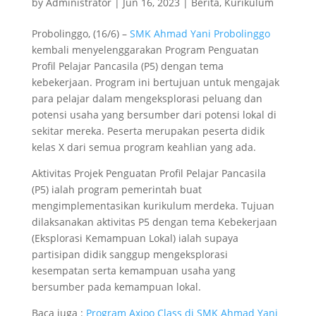
by
Administrator
|
Jun 16, 2023
|
Berita
,
Kurikulum
Probolinggo, (16/6) –
SMK Ahmad Yani Probolinggo
kembali menyelenggarakan Program Penguatan
Profil Pelajar Pancasila (P5) dengan tema
kebekerjaan. Program ini bertujuan untuk mengajak
para pelajar dalam mengeksplorasi peluang dan
potensi usaha yang bersumber dari potensi lokal di
sekitar mereka. Peserta merupakan peserta didik
kelas X dari semua program keahlian yang ada.
Aktivitas Projek Penguatan Profil Pelajar Pancasila
(P5) ialah program pemerintah buat
mengimplementasikan kurikulum merdeka. Tujuan
dilaksanakan aktivitas P5 dengan tema Kebekerjaan
(Eksplorasi Kemampuan Lokal) ialah supaya
partisipan didik sanggup mengeksplorasi
kesempatan serta kemampuan usaha yang
bersumber pada kemampuan lokal.
Baca juga :
Program Axioo Class di SMK Ahmad Yani