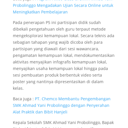
Probolinggo Mengadakan Ujian Secara Online untuk
Meningkatkan Pembelajaran
Pada penerapan P5 ini partisipan didik sudah
dibekali pengetahuan oleh guru terpaut metode
mengeksplorasi kemampuan lokal. Secara teknis ada
sebagian tahapan yang wajib dicoba oleh para
partisipan yang diawali dari sesi wawancara,
pengamatan kemampuan lokal, mendokumentasikan
aktivitas menyajikan infografis kemampuan lokal,
menyajikan usaha kemampuan lokal hingga pada
sesi pembuatan produk berbentuk video serta
poster yang nantinya dipresentasikan di dalam
kelas.
Baca juga :
PT. Chemco Membantu Pengembangan
SMK Ahmad Yani Probolinggo dengan Penyerahan
Alat Praktik dan Bibit Hanjeli
Kepala Sekolah SMK Ahmad Yani Probolinggo, Bapak