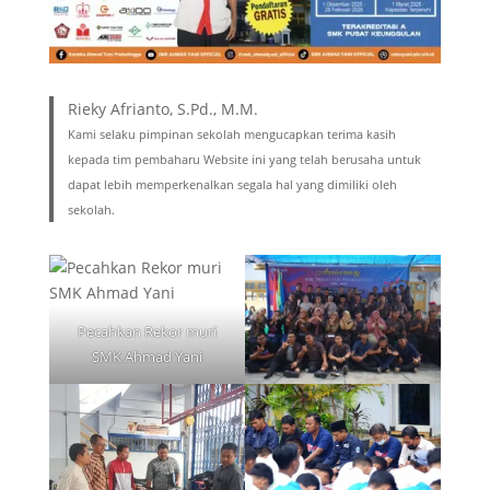
Rieky Afrianto, S.Pd., M.M.
Kami selaku pimpinan sekolah mengucapkan terima kasih
kepada tim pembaharu Website ini yang telah berusaha untuk
dapat lebih memperkenalkan segala hal yang dimiliki oleh
sekolah.
Pecahkan Rekor muri
SMK Ahmad Yani