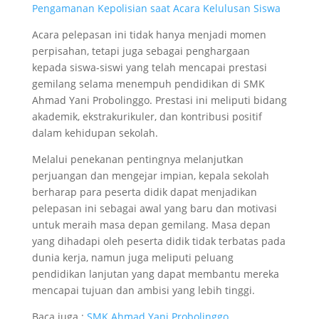
Pengamanan Kepolisian saat Acara Kelulusan Siswa
Acara pelepasan ini tidak hanya menjadi momen
perpisahan, tetapi juga sebagai penghargaan
kepada siswa-siswi yang telah mencapai prestasi
gemilang selama menempuh pendidikan di SMK
Ahmad Yani Probolinggo. Prestasi ini meliputi bidang
akademik, ekstrakurikuler, dan kontribusi positif
dalam kehidupan sekolah.
Melalui penekanan pentingnya melanjutkan
perjuangan dan mengejar impian, kepala sekolah
berharap para peserta didik dapat menjadikan
pelepasan ini sebagai awal yang baru dan motivasi
untuk meraih masa depan gemilang. Masa depan
yang dihadapi oleh peserta didik tidak terbatas pada
dunia kerja, namun juga meliputi peluang
pendidikan lanjutan yang dapat membantu mereka
mencapai tujuan dan ambisi yang lebih tinggi.
Baca juga :
SMK Ahmad Yani Probolinggo