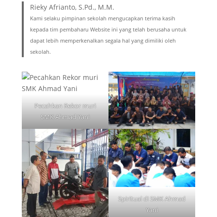
Rieky Afrianto, S.Pd., M.M.
Kami selaku pimpinan sekolah mengucapkan terima kasih
kepada tim pembaharu Website ini yang telah berusaha untuk
dapat lebih memperkenalkan segala hal yang dimiliki oleh
sekolah.
Pecahkan Rekor muri
SMK Ahmad Yani
Spiritual di SMK Ahmad
Yani