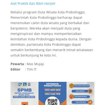
Alat Praktik dan Bibit Hanjeli
Melalui program Duta Wisata Kota Probolinggo,
Pemerintah Kota Probolinggo berharap dapat
menemukan calon duta wisata yang berbakat dan
berpotensi. Mereka akan menjadi duta yang
menginspirasi dan mampu memperkenalkan
keindahan Kota Probolinggo kepada dunia. Dengan
demikian, pariwisata Kota Probolinggo dapat
semakin berkembang dan menarik minat wisatawan
untuk berkunjung ke kota ini.
Pewarta
: Mas Mujay
Editor
: Tim IT