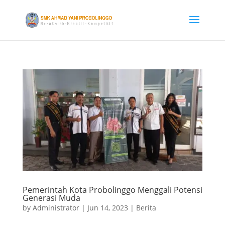
Pemerintah Kota Probolinggo Menggali Potensi
Generasi Muda
by
Administrator
|
Jun 14, 2023
|
Berita