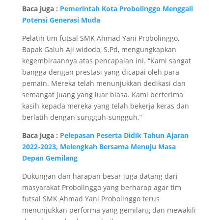
Baca juga :
Pemerintah Kota Probolinggo Menggali
Potensi Generasi Muda
Pelatih tim futsal SMK Ahmad Yani Probolinggo,
Bapak Galuh Aji widodo, S.Pd, mengungkapkan
kegembiraannya atas pencapaian ini. “Kami sangat
bangga dengan prestasi yang dicapai oleh para
pemain. Mereka telah menunjukkan dedikasi dan
semangat juang yang luar biasa. Kami berterima
kasih kepada mereka yang telah bekerja keras dan
berlatih dengan sungguh-sungguh.”
Baca juga :
Pelepasan Peserta Didik Tahun Ajaran
2022-2023, Melengkah Bersama Menuju Masa
Depan Gemilang
Dukungan dan harapan besar juga datang dari
masyarakat Probolinggo yang berharap agar tim
futsal SMK Ahmad Yani Probolinggo terus
menunjukkan performa yang gemilang dan mewakili