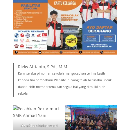
Rieky Afrianto, S.Pd., M.M.
Kami selaku pimpinan sekolah mengucapkan terima kasih
kepada tim pembaharu Website ini yang telah berusaha untuk
dapat lebih memperkenalkan segala hal yang dimiliki oleh
sekolah.
Pecahkan Rekor muri