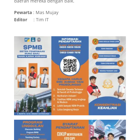
daerah mereka dengan baik.
Pewarta
: Mas Mujay
Editor
: Tim IT