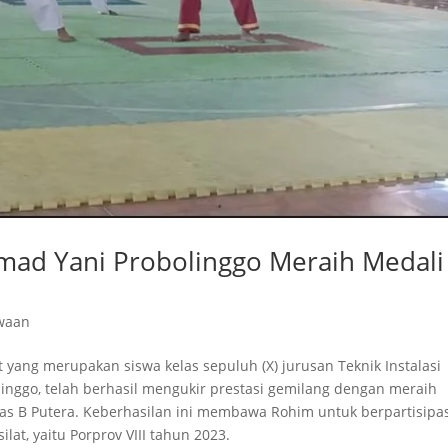
hmad Yani Probolinggo Meraih Medali
waan
t yang merupakan siswa kelas sepuluh (X) jurusan Teknik Instalasi
linggo, telah berhasil mengukir prestasi gemilang dengan meraih
as B Putera. Keberhasilan ini membawa Rohim untuk berpartisipa
lat, yaitu Porprov VIII tahun 2023.