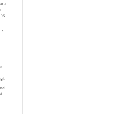
guru
a
ang
ik
.
at
gi.
enal
si