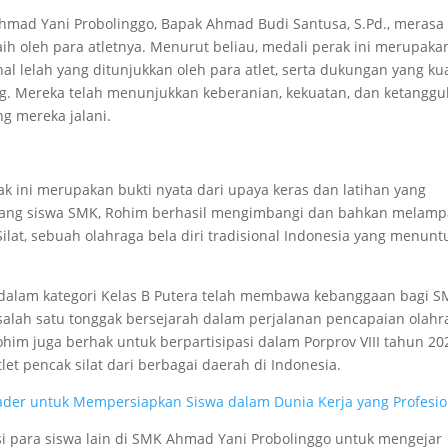
Ahmad Yani Probolinggo, Bapak Ahmad Budi Santusa, S.Pd., merasa
ih oleh para atletnya. Menurut beliau, medali perak ini merupaka
enal lelah yang ditunjukkan oleh para atlet, serta dukungan yang ku
ng. Mereka telah menunjukkan keberanian, kekuatan, dan ketangg
g mereka jalani.
 ini merupakan bukti nyata dari upaya keras dan latihan yang
eorang siswa SMK, Rohim berhasil mengimbangi dan bahkan melamp
lat, sebuah olahraga bela diri tradisional Indonesia yang menunt
m dalam kategori Kelas B Putera telah membawa kebanggaan bagi 
 salah satu tonggak bersejarah dalam perjalanan pencapaian olahr
ohim juga berhak untuk berpartisipasi dalam Porprov VIII tahun 20
t pencak silat dari berbagai daerah di Indonesia.
ader untuk Mempersiapkan Siswa dalam Dunia Kerja yang Profesio
si para siswa lain di SMK Ahmad Yani Probolinggo untuk mengejar