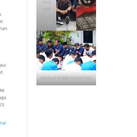
muri
SMK
n
Ahma
at
d Yani
uhan
aui
ut
Spiritual di SMK Ahmad Yani
SMK
aga
23,
nal