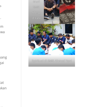
muri
P
SMK
Ahma
.
d Yani
am
swa
 yang
Spiritual di SMK Ahmad Yani
gai
tat
dukan