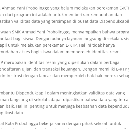
SMK Ahmad Yani Probolinggo yang belum melakukan perekaman E-KT
juan dari program ini adalah untuk memberikan kemudahan dan
tikan validitas data yang tersimpan di pusat data Dispendukcapil
esiswaan SMK Ahmad Yani Probolinggo, menyampaikan bahwa progr
nfaat bagi siswa. Dengan adanya layanan langsung di sekolah, si
capil untuk melakukan perekaman E-KTP. Hal ini tidak hanya
mudahan akses bagi siswa dalam memperoleh identitas resmi.
P merupakan identitas resmi yang diperlukan dalam berbagai
endaftaran ujian, dan transaksi keuangan. Dengan memiliki E-KTP
s administrasi dengan lancar dan memperoleh hak-hak mereka seba
membantu Dispendukcapil dalam meningkatkan validitas data yang
man langsung di sekolah, dapat dipastikan bahwa data yang terca
ngan baik. Hal ini penting untuk menjaga keabsahan data kependu
plikasi data.
il Kota Probolinggo bekerja sama dengan pihak sekolah untuk