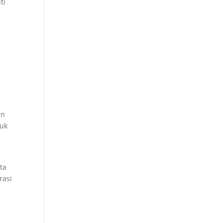
ti
an
tuk
ta
rasi