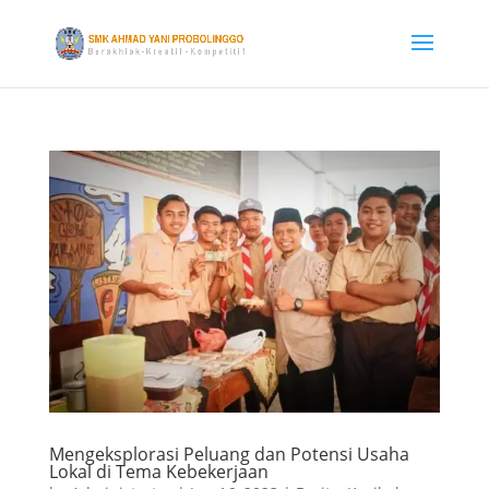
Mengeksplorasi Peluang dan Potensi Usaha
Lokal di Tema Kebekerjaan