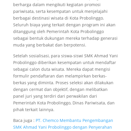
berharga dalam mengikuti kegiatan promosi
pariwisata, serta kesempatan untuk menjelajahi
berbagai destinasi wisata di Kota Probolinggo.
Seluruh biaya yang terkait dengan program ini akan
ditanggung oleh Pemerintah Kota Probolinggo
sebagai bentuk dukungan mereka terhadap generasi
muda yang berbakat dan berpotensi.
Setelah sosialisasi, para siswa-siswi SMK Ahmad Yani
Probolinggo diberikan kesempatan untuk mendaftar
sebagai calon duta wisata. Mereka dapat mengisi
formulir pendaftaran dan melampirkan berkas-
berkas yang diminta. Proses seleksi akan dilakukan
dengan cermat dan objektif, dengan melibatkan
panel juri yang terdiri dari perwakilan dari
Pemerintah Kota Probolinggo, Dinas Pariwisata, dan
pihak terkait lainnya.
Baca juga :
PT. Chemco Membantu Pengembangan
SMK Ahmad Yani Probolinggo dengan Penyerahan