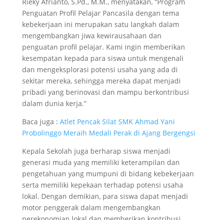
Rieky Afrianto, S.Pd., M.M., menyatakan, “Program
Penguatan Profil Pelajar Pancasila dengan tema
kebekerjaan ini merupakan satu langkah dalam
mengembangkan jiwa kewirausahaan dan
penguatan profil pelajar. Kami ingin memberikan
kesempatan kepada para siswa untuk mengenali
dan mengeksplorasi potensi usaha yang ada di
sekitar mereka, sehingga mereka dapat menjadi
pribadi yang berinovasi dan mampu berkontribusi
dalam dunia kerja.”
Baca juga :
Atlet Pencak Silat SMK Ahmad Yani
Probolinggo Meraih Medali Perak di Ajang Bergengsi
Kepala Sekolah juga berharap siswa menjadi
generasi muda yang memiliki keterampilan dan
pengetahuan yang mumpuni di bidang kebekerjaan
serta memiliki kepekaan terhadap potensi usaha
lokal. Dengan demikian, para siswa dapat menjadi
motor penggerak dalam mengembangkan
perekonomian lokal dan memberikan kontribusi