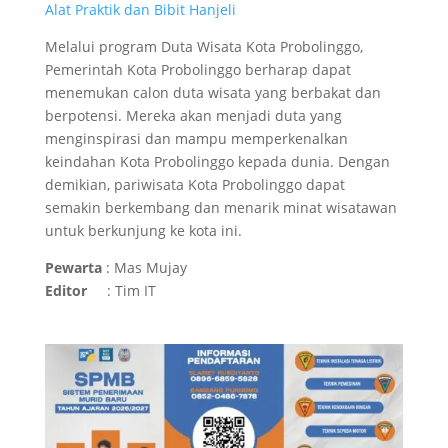
Alat Praktik dan Bibit Hanjeli
Melalui program Duta Wisata Kota Probolinggo,
Pemerintah Kota Probolinggo berharap dapat
menemukan calon duta wisata yang berbakat dan
berpotensi. Mereka akan menjadi duta yang
menginspirasi dan mampu memperkenalkan
keindahan Kota Probolinggo kepada dunia. Dengan
demikian, pariwisata Kota Probolinggo dapat
semakin berkembang dan menarik minat wisatawan
untuk berkunjung ke kota ini.
Pewarta
: Mas Mujay
Editor
: Tim IT