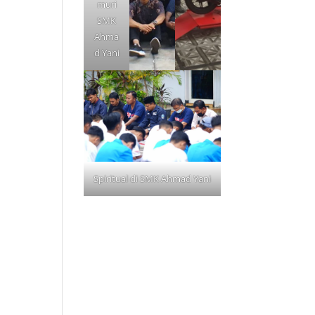
muri
SMK
Ahma
d Yani
Spiritual di SMK Ahmad Yani