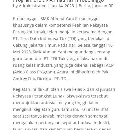
Program di SMK Ahmad Yani Probolinggo
by
Administrator
|
Jun 14, 2023
|
Berita
,
Jurusan RPL
Probolinggo – SMK Ahmad Yani Probolinggo,
khususnya dalam kompetensi keahlian Rekayasa
Perangkat Lunak, telah menjalin kerjasama dengan
PT. Tera Data Indonusa Tbk (TDI) yang berlokasi di
Cakung, Jakarta Timur. Pada hari Selasa, tanggal 16
Mei 2023, SMK Ahmad Yani mengundang seorang
guru tamu dari PT. TDI Tbk yang dilaksanakan di
ruang kelas industri, yang juga dikenal sebagai ACP
(Axioo Class Program). Acara ini dihadiri oleh Pak
Andrey Fifo, Direktur PT. TDI.
Kegiatan ini diikuti oleh siswa kelas X dan XI jurusan
Rekayasa Perangkat Lunak. Siswa-siswa tersebut
menunjukkan antusiasme yang tinggi dalam
mengikuti kegiatan guru tamu ini. Hal ini terlihat
saat sesi tanya jawab, mereka dengan semangat
mengajukan pertanyaan seputar budaya industri,
kunci sukses, dan kemampuan berbicara di depan