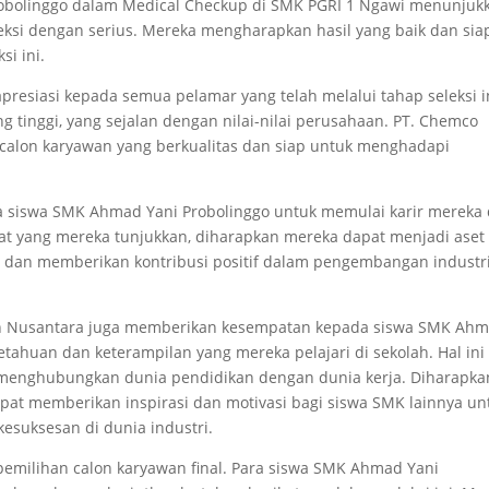
obolinggo dalam Medical Checkup di SMK PGRI 1 Ngawi menunjuk
ksi dengan serius. Mereka mengharapkan hasil yang baik dan sia
si ini.
esiasi kepada semua pelamar yang telah melalui tahap seleksi i
 tinggi, yang sejalan dengan nilai-nilai perusahaan. PT. Chemco
calon karyawan yang berkualitas dan siap untuk menghadapi
ra siswa SMK Ahmad Yani Probolinggo untuk memulai karir mereka 
at yang mereka tunjukkan, diharapkan mereka dapat menjadi aset
 dan memberikan kontribusi positif dalam pengembangan industr
apan Nusantara juga memberikan kesempatan kepada siswa SMK Ah
tahuan dan keterampilan yang mereka pelajari di sekolah. Hal ini
u menghubungkan dunia pendidikan dengan dunia kerja. Diharapka
apat memberikan inspirasi dan motivasi bagi siswa SMK lainnya un
suksesan di dunia industri.
a pemilihan calon karyawan final. Para siswa SMK Ahmad Yani