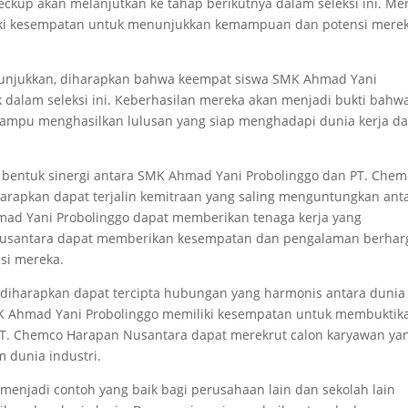
eckup akan melanjutkan ke tahap berikutnya dalam seleksi ini. Me
ki kesempatan untuk menunjukkan kemampuan dan potensi mere
tunjukkan, diharapkan bahwa keempat siswa SMK Ahmad Yani
k dalam seleksi ini. Keberhasilan mereka akan menjadi bukti bahw
ampu menghasilkan lulusan yang siap menghadapi dunia kerja d
an bentuk sinergi antara SMK Ahmad Yani Probolinggo dan PT. Che
harapkan dapat terjalin kemitraan yang saling menguntungkan ant
mad Yani Probolinggo dapat memberikan tenaga kerja yang
 Nusantara dapat memberikan kesempatan dan pengalaman berhar
si mereka.
, diharapkan dapat tercipta hubungan yang harmonis antara dunia
SMK Ahmad Yani Probolinggo memiliki kesempatan untuk membuktik
T. Chemco Harapan Nusantara dapat merekrut calon karyawan ya
m dunia industri.
t menjadi contoh yang baik bagi perusahaan lain dan sekolah lain