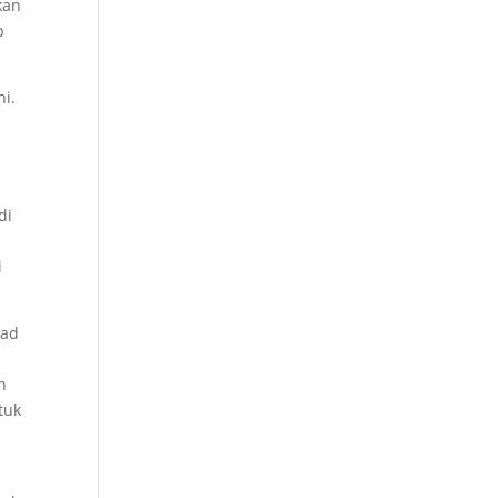
kan
p
ni.
di
i
mad
n
tuk