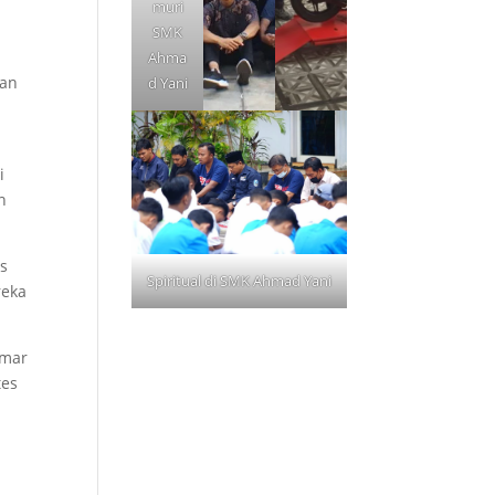
muri
SMK
Ahma
ian
d Yani
i
n
as
Spiritual di SMK Ahmad Yani
reka
amar
tes