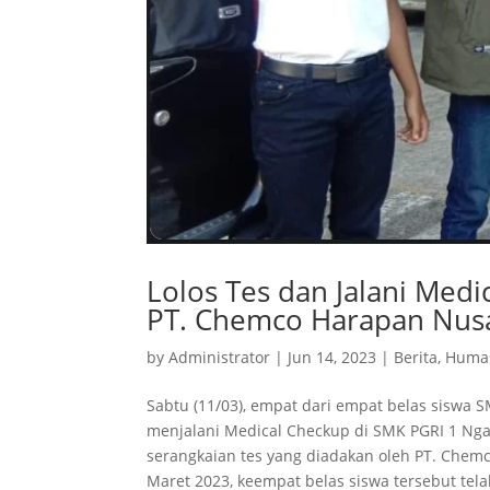
Lolos Tes dan Jalani Med
PT. Chemco Harapan Nus
by
Administrator
|
Jun 14, 2023
|
Berita
,
Huma
Sabtu (11/03), empat dari empat belas siswa 
menjalani Medical Checkup di SMK PGRI 1 Ngawi
serangkaian tes yang diadakan oleh PT. Chemc
Maret 2023, keempat belas siswa tersebut telah