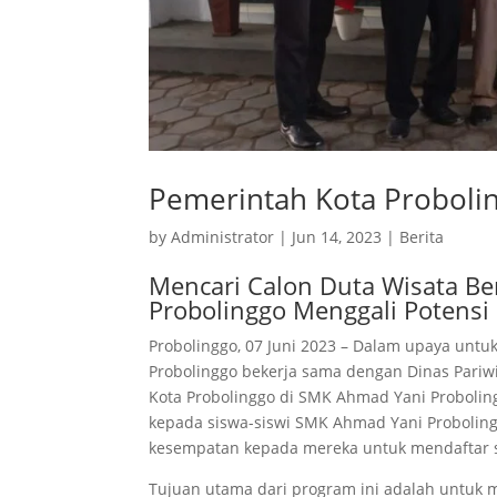
Pemerintah Kota Proboli
by
Administrator
|
Jun 14, 2023
|
Berita
Mencari Calon Duta Wisata Ber
Probolinggo Menggali Potensi
Probolinggo, 07 Juni 2023 – Dalam upaya untuk
Probolinggo bekerja sama dengan Dinas Pariw
Kota Probolinggo di SMK Ahmad Yani Proboling
kepada siswa-siswi SMK Ahmad Yani Probolin
kesempatan kepada mereka untuk mendaftar s
Tujuan utama dari program ini adalah untuk 