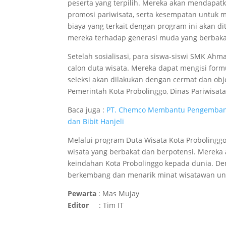
peserta yang terpilih. Mereka akan mendapatk
promosi pariwisata, serta kesempatan untuk me
biaya yang terkait dengan program ini akan 
mereka terhadap generasi muda yang berbaka
Setelah sosialisasi, para siswa-siswi SMK Ah
calon duta wisata. Mereka dapat mengisi form
seleksi akan dilakukan dengan cermat dan objek
Pemerintah Kota Probolinggo, Dinas Pariwisata,
Baca juga :
PT. Chemco Membantu Pengembanga
dan Bibit Hanjeli
Melalui program Duta Wisata Kota Probolingg
wisata yang berbakat dan berpotensi. Merek
keindahan Kota Probolinggo kepada dunia. De
berkembang dan menarik minat wisatawan untu
Pewarta
: Mas Mujay
Editor
: Tim IT