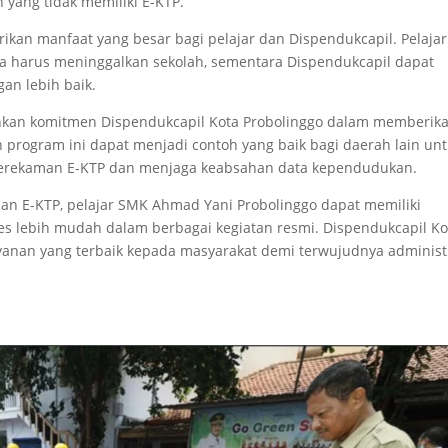
n yang tidak memiliki E-KTP.
kan manfaat yang besar bagi pelajar dan Dispendukcapil. Pelajar
 harus meninggalkan sekolah, sementara Dispendukcapil dapat
an lebih baik.
nkan komitmen Dispendukcapil Kota Probolinggo dalam memberik
n program ini dapat menjadi contoh yang baik bagi daerah lain un
perekaman E-KTP dan menjaga keabsahan data kependudukan.
n E-KTP, pelajar SMK Ahmad Yani Probolinggo dapat memiliki
es lebih mudah dalam berbagai kegiatan resmi. Dispendukcapil Ko
anan yang terbaik kepada masyarakat demi terwujudnya administ