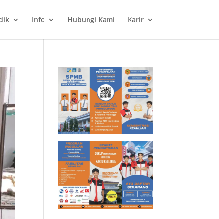
dik
Info
Hubungi Kami
Karir