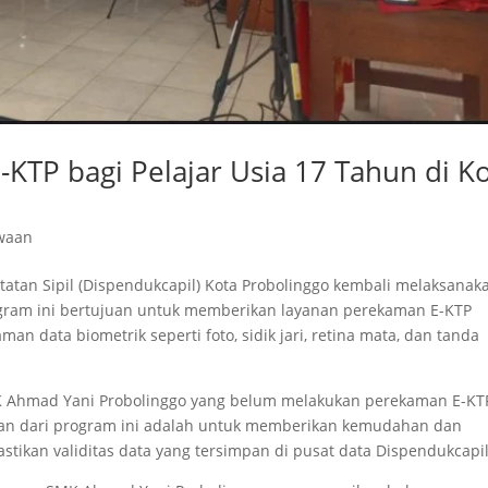
KTP bagi Pelajar Usia 17 Tahun di K
waan
atan Sipil (Dispendukcapil) Kota Probolinggo kembali melaksanak
ogram ini bertujuan untuk memberikan layanan perekaman E-KTP
an data biometrik seperti foto, sidik jari, retina mata, dan tanda
SMK Ahmad Yani Probolinggo yang belum melakukan perekaman E-KT
juan dari program ini adalah untuk memberikan kemudahan dan
tikan validitas data yang tersimpan di pusat data Dispendukcapil