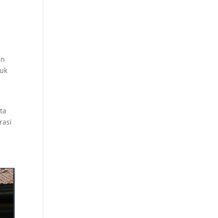
an
tuk
ta
rasi