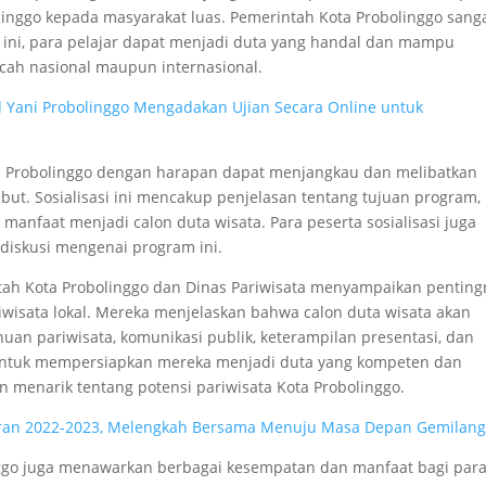
nggo kepada masyarakat luas. Pemerintah Kota Probolinggo sang
ini, para pelajar dapat menjadi duta yang handal dan mampu
ncah nasional maupun internasional.
 Yani Probolinggo Mengadakan Ujian Secara Online untuk
ni Probolinggo dengan harapan dapat menjangkau dan melibatkan
but. Sosialisasi ini mencakup penjelasan tentang tujuan program,
 manfaat menjadi calon duta wisata. Para peserta sosialisasi juga
diskusi mengenai program ini.
tah Kota Probolinggo dan Dinas Pariwisata menyampaikan penting
isata lokal. Mereka menjelaskan bahwa calon duta wisata akan
huan pariwisata, komunikasi publik, keterampilan presentasi, dan
 untuk mempersiapkan mereka menjadi duta yang kompeten dan
menarik tentang potensi pariwisata Kota Probolinggo.
jaran 2022-2023, Melengkah Bersama Menuju Masa Depan Gemilan
inggo juga menawarkan berbagai kesempatan dan manfaat bagi par