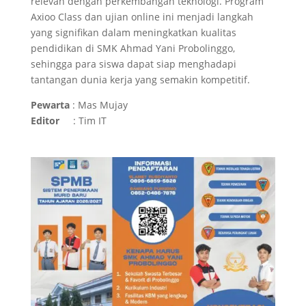
relevan dengan perkembangan teknologi. Program
Axioo Class dan ujian online ini menjadi langkah
yang signifikan dalam meningkatkan kualitas
pendidikan di SMK Ahmad Yani Probolinggo,
sehingga para siswa dapat siap menghadapi
tantangan dunia kerja yang semakin kompetitif.
Pewarta
: Mas Mujay
Editor
: Tim IT