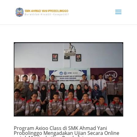
Program Axioo Class di SMK Ahmad Yani
Probolinggo Mengadakan Ujian Secara Online