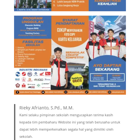
Rieky Afrianto, S.Pd., M.M.
Kami selaku pimpinan sekolah mengucapkan terima kasih
kepada tim pembaharu Website ini yang telah berusaha untuk
dapat lebih memperkenalkan segala hal yang dimiliki oleh
sekolah.