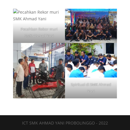
Pecahkan Rekor muri
SMK Ahmad Yani
Spiritual di SMK Ahmad
Yani
ICT SMK AHMAD YANI PROBOLINGGO - 2022