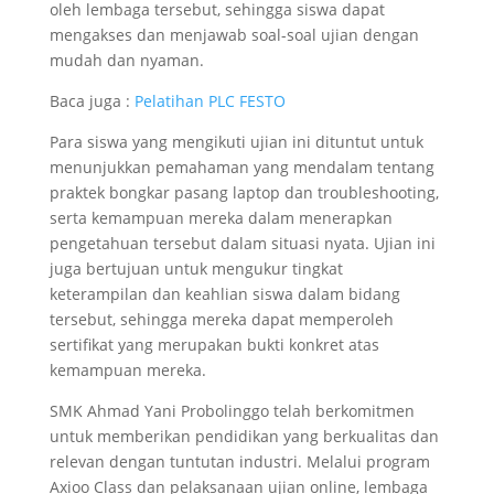
oleh lembaga tersebut, sehingga siswa dapat
mengakses dan menjawab soal-soal ujian dengan
mudah dan nyaman.
Baca juga :
Pelatihan PLC FESTO
Para siswa yang mengikuti ujian ini dituntut untuk
menunjukkan pemahaman yang mendalam tentang
praktek bongkar pasang laptop dan troubleshooting,
serta kemampuan mereka dalam menerapkan
pengetahuan tersebut dalam situasi nyata. Ujian ini
juga bertujuan untuk mengukur tingkat
keterampilan dan keahlian siswa dalam bidang
tersebut, sehingga mereka dapat memperoleh
sertifikat yang merupakan bukti konkret atas
kemampuan mereka.
SMK Ahmad Yani Probolinggo telah berkomitmen
untuk memberikan pendidikan yang berkualitas dan
relevan dengan tuntutan industri. Melalui program
Axioo Class dan pelaksanaan ujian online, lembaga