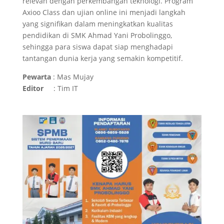
relevan dengan perkembangan teknologi. Program
Axioo Class dan ujian online ini menjadi langkah
yang signifikan dalam meningkatkan kualitas
pendidikan di SMK Ahmad Yani Probolinggo,
sehingga para siswa dapat siap menghadapi
tantangan dunia kerja yang semakin kompetitif.
Pewarta
: Mas Mujay
Editor
: Tim IT