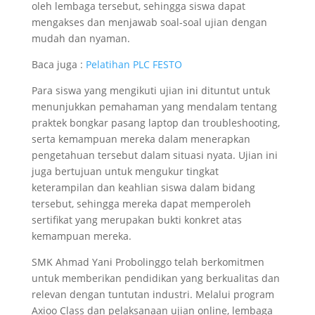
oleh lembaga tersebut, sehingga siswa dapat
mengakses dan menjawab soal-soal ujian dengan
mudah dan nyaman.
Baca juga :
Pelatihan PLC FESTO
Para siswa yang mengikuti ujian ini dituntut untuk
menunjukkan pemahaman yang mendalam tentang
praktek bongkar pasang laptop dan troubleshooting,
serta kemampuan mereka dalam menerapkan
pengetahuan tersebut dalam situasi nyata. Ujian ini
juga bertujuan untuk mengukur tingkat
keterampilan dan keahlian siswa dalam bidang
tersebut, sehingga mereka dapat memperoleh
sertifikat yang merupakan bukti konkret atas
kemampuan mereka.
SMK Ahmad Yani Probolinggo telah berkomitmen
untuk memberikan pendidikan yang berkualitas dan
relevan dengan tuntutan industri. Melalui program
Axioo Class dan pelaksanaan ujian online, lembaga