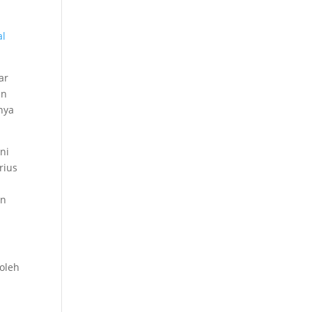
al
ar
un
nya
ni
rius
an
oleh