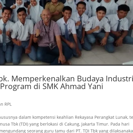
Tbk. Memperkenalkan Budaya Industr
s Program di SMK Ahmad Yani
an RPL
hususnya dalam kompetensi keahlian Rekayasa Perangkat Lunak, t
usa Tbk (TDI) yang berlokasi di Cakung, Jakarta Timur. Pada hari
 mengundang seorang guru tamu dari PT. TDI Tbk yang dilaksanaka