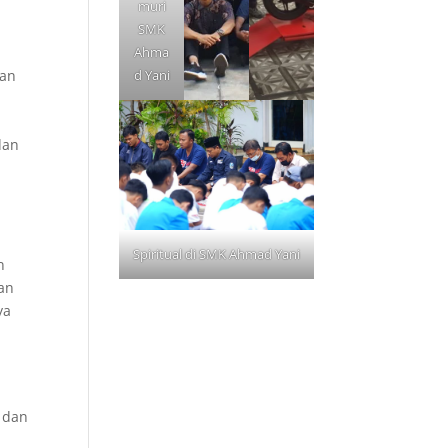
muri
SMK
Ahma
kan
d Yani
dan
Spiritual di SMK Ahmad Yani
n
an
ya
 dan