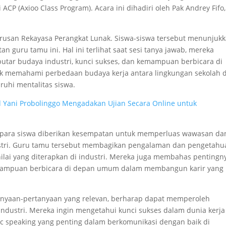
 ACP (Axioo Class Program). Acara ini dihadiri oleh Pak Andrey Fifo,
I jurusan Rekayasa Perangkat Lunak. Siswa-siswa tersebut menunjuk
n guru tamu ini. Hal ini terlihat saat sesi tanya jawab, mereka
tar budaya industri, kunci sukses, dan kemampuan berbicara di
uk memahami perbedaan budaya kerja antara lingkungan sekolah 
ruhi mentalitas siswa.
 Yani Probolinggo Mengadakan Ujian Secara Online untuk
k, para siswa diberikan kesempatan untuk memperluas wawasan da
tri. Guru tamu tersebut membagikan pengalaman dan pengetahu
-nilai yang diterapkan di industri. Mereka juga membahas pentingn
kemampuan berbicara di depan umum dalam membangun karir yang
anyaan-pertanyaan yang relevan, berharap dapat memperoleh
dustri. Mereka ingin mengetahui kunci sukses dalam dunia kerja
peaking yang penting dalam berkomunikasi dengan baik di