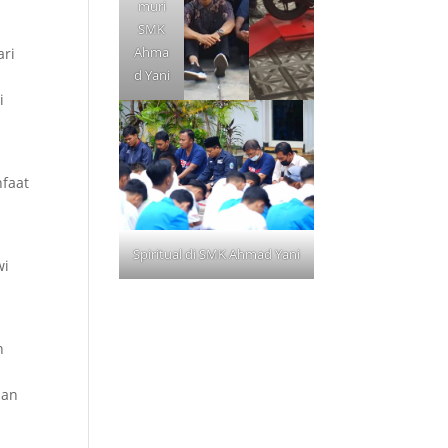
muri
SMK
Ahma
ari
d Yani
i
nfaat
Spiritual di SMK Ahmad Yani
wi
n
uan