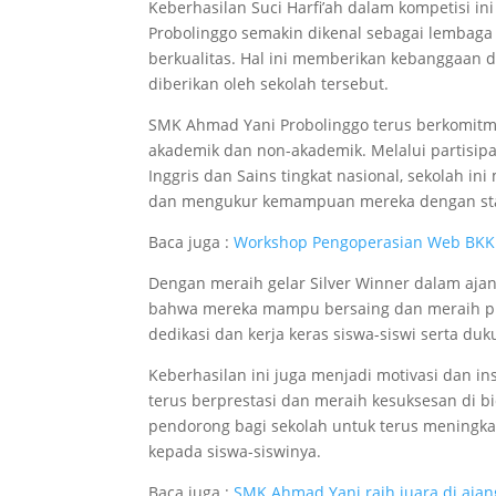
Keberhasilan Suci Harfi’ah dalam kompetisi i
Probolinggo semakin dikenal sebagai lembag
berkualitas. Hal ini memberikan kebanggaan
diberikan oleh sekolah tersebut.
SMK Ahmad Yani Probolinggo terus berkomit
akademik dan non-akademik. Melalui partisipa
Inggris dan Sains tingkat nasional, sekolah 
dan mengukur kemampuan mereka dengan sta
Baca juga :
Workshop Pengoperasian Web BKK B
Dengan meraih gelar Silver Winner dalam aja
bahwa mereka mampu bersaing dan meraih prest
dedikasi dan kerja keras siswa-siswi serta du
Keberhasilan ini juga menjadi motivasi dan in
terus berprestasi dan meraih kesuksesan di 
pendorong bagi sekolah untuk terus meningk
kepada siswa-siswinya.
Baca juga :
SMK Ahmad Yani raih juara di ajang