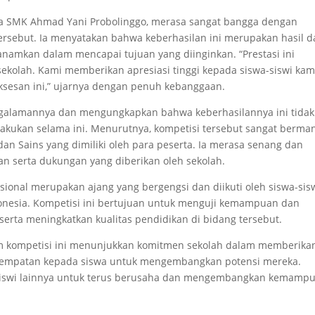
pala SMK Ahmad Yani Probolinggo, merasa sangat bangga dengan
 tersebut. Ia menyatakan bahwa keberhasilan ini merupakan hasil d
tanamkan dalam mencapai tujuan yang diinginkan. “Prestasi ini
kolah. Kami memberikan apresiasi tinggi kepada siswa-siswi kam
ksesan ini,” ujarnya dengan penuh kebanggaan.
pengalamannya dan mengungkapkan bahwa keberhasilannya ini tidak
ilakukan selama ini. Menurutnya, kompetisi tersebut sangat berma
 Sains yang dimiliki oleh para peserta. Ia merasa senang dan
an serta dukungan yang diberikan oleh sekolah.
sional merupakan ajang yang bergengsi dan diikuti oleh siswa-sis
donesia. Kompetisi ini bertujuan untuk menguji kemampuan dan
erta meningkatkan kualitas pendidikan di bidang tersebut.
am kompetisi ini menunjukkan komitmen sekolah dalam memberika
esempatan kepada siswa untuk mengembangkan potensi mereka.
wa-siswi lainnya untuk terus berusaha dan mengembangkan kemamp