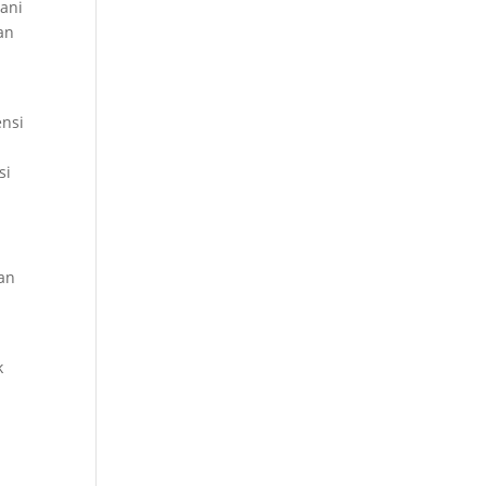
Yani
an
nsi
si
kan
k