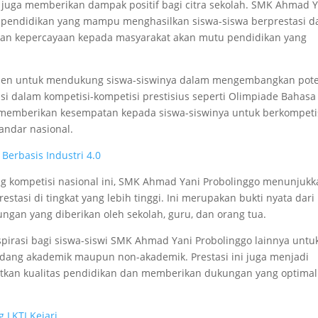
ni juga memberikan dampak positif bagi citra sekolah. SMK Ahmad 
a pendidikan yang mampu menghasilkan siswa-siswa berprestasi d
 dan kepercayaan kepada masyarakat akan mutu pendidikan yang
men untuk mendukung siswa-siswinya dalam mengembangkan pote
si dalam kompetisi-kompetisi prestisius seperti Olimpiade Bahasa
ini memberikan kesempatan kepada siswa-siswinya untuk berkompeti
ndar nasional.
erbasis Industri 4.0
ng kompetisi nasional ini, SMK Ahmad Yani Probolinggo menunjuk
asi di tingkat yang lebih tinggi. Ini merupakan bukti nyata dari
kungan yang diberikan oleh sekolah, guru, dan orang tua.
spirasi bagi siswa-siswi SMK Ahmad Yani Probolinggo lainnya untu
bidang akademik maupun non-akademik. Prestasi ini juga menjadi
atkan kualitas pendidikan dan memberikan dukungan yang optimal
 LKTI Kejari