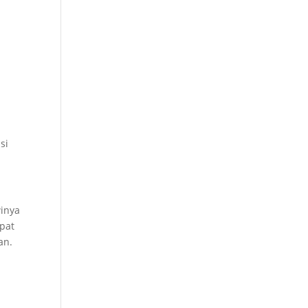
n
si
winya
pat
an.